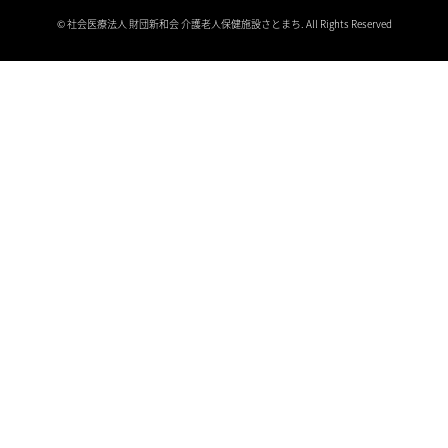
© 社会医療法人 財団新和会 介護老人保健施設さとまち. All Rights Reserved